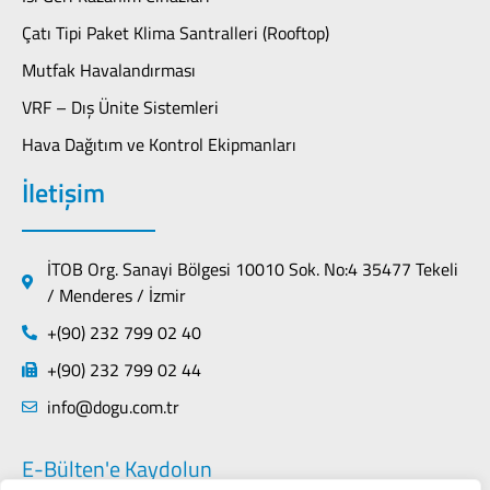
Çatı Tipi Paket Klima Santralleri (Rooftop)
Mutfak Havalandırması
VRF – Dış Ünite Sistemleri
Hava Dağıtım ve Kontrol Ekipmanları
İletişim
İTOB Org. Sanayi Bölgesi 10010 Sok. No:4 35477 Tekeli
/ Menderes / İzmir
+(90) 232 799 02 40
+(90) 232 799 02 44
info@dogu.com.tr
E-Bülten'e Kaydolun