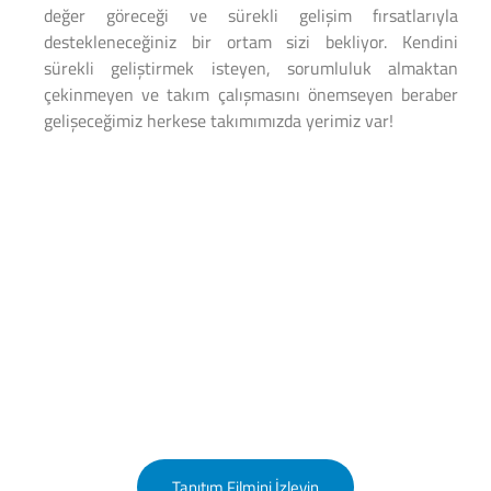
değer göreceği ve sürekli gelişim fırsatlarıyla
destekleneceğiniz bir ortam sizi bekliyor. Kendini
sürekli geliştirmek isteyen, sorumluluk almaktan
çekinmeyen ve takım çalışmasını önemseyen beraber
gelişeceğimiz herkese takımımızda yerimiz var!
Doğu İklimlendirme Tanıtım
Filmimiz
60’tan fazla ülkede mekanların havasına hava katıyoruz.
Tanıtım Filmini İzleyin