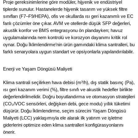
Proje gereksinimlerine göre modüler, hijyenik ve endüstriyel
tiplerde sunulur. Hastanelerde hijyenik tasarım ve yüksek filtre
sınıfları (F7–F9/HEPA), ofis ve okullarda ısı geri kazanımlı ve EC
fanlı çözümler öne çıkar. AVM ve otellerde düşük SFP değerleri,
akustik konfor ve BMS entegrasyonu ön plandayken; havuz
uygulamalarında nem kontrolü ve korozyon dayanımı kritik rol
oynar. Doğu İklimlendirme’nin ürün gamındaki klima santralleri, bu
farklı senaryolara uygun standart ve opsiyonlarla yapılandırılabilir.
Enerji ve Yaşam Döngüsü Maliyeti
Klima santrali seçilirken hava debisi (m³/h), dış statik basınç (Pa),
ısı geri kazanım verimi (%), filtre sınıfı ve akustik hedefler birlikte
değerlendirilmelidir. Doğru boyutlandırma ve otomasyon stratejileri
(CO₂/VOC sensörleri, değişken debi, gece modu) yıllık tüketimi
düşürür. Doğu İklimlendirme, seçim sürecini Yaşam Döngüsü
Maliyeti (LCC) yaklaşımıyla ele alarak ilk yatırım ve işletme
giderlerini optimize eden klima santralleri konfigürasyonlarını
önerir.