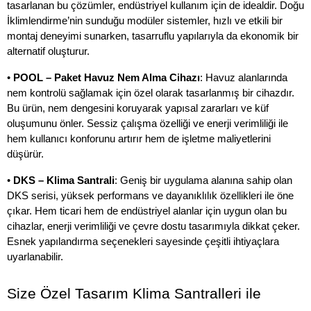
tasarlanan bu çözümler, endüstriyel kullanım için de idealdir. Doğu 
İklimlendirme’nin sunduğu modüler sistemler, hızlı ve etkili bir 
montaj deneyimi sunarken, tasarruflu yapılarıyla da ekonomik bir 
alternatif oluşturur.
• 
POOL – Paket Havuz Nem Alma Cihazı
: Havuz alanlarında 
nem kontrolü sağlamak için özel olarak tasarlanmış bir cihazdır. 
Bu ürün, nem dengesini koruyarak yapısal zararları ve küf 
oluşumunu önler. Sessiz çalışma özelliği ve enerji verimliliği ile 
hem kullanıcı konforunu artırır hem de işletme maliyetlerini 
düşürür.
• 
DKS – Klima Santrali
: Geniş bir uygulama alanına sahip olan 
DKS serisi, yüksek performans ve dayanıklılık özellikleri ile öne 
çıkar. Hem ticari hem de endüstriyel alanlar için uygun olan bu 
cihazlar, enerji verimliliği ve çevre dostu tasarımıyla dikkat çeker. 
Esnek yapılandırma seçenekleri sayesinde çeşitli ihtiyaçlara 
uyarlanabilir.
Size Özel Tasarım Klima Santralleri ile 