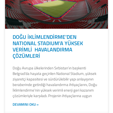
DOĞU İKLİMLENDİRME’DEN
NATIONAL STADIUM’A YÜKSEK
VERİMLİ HAVALANDIRMA
ÇÖZÜMLERİ
Doğu Avrupa ülkelerinden Sırbistan’ın başkenti
Belgrad’da hayata geçirilen National Stadium, yüksek
ziyaretçi kapasitesi ve sürdürülebilir yapı anlayışının
beraberinde getirdiği havalandırma ihtiyaçlarını, Doğu
İklimlendirme’nin yüksek verimli enerji geri kazanım
çözümleriyle karşıladı. Projenin ihtiyaçlarına uygun
DEVAMINI OKU »