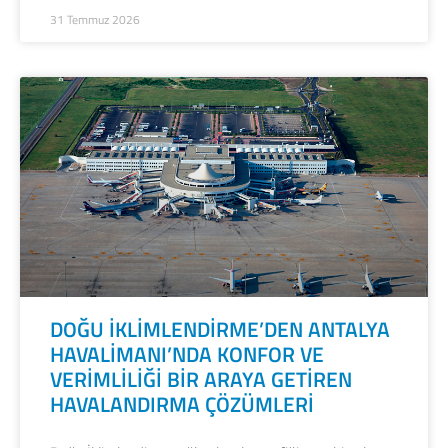
31 Temmuz 2026
DOĞU İKLİMLENDİRME’DEN ANTALYA
HAVALİMANI’NDA KONFOR VE
VERİMLİLİĞİ BİR ARAYA GETİREN
HAVALANDIRMA ÇÖZÜMLERİ