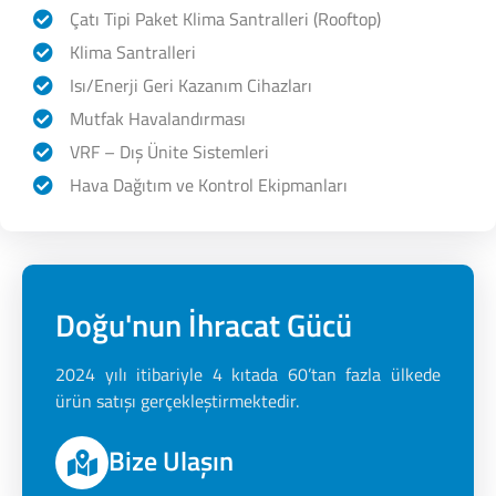
Çatı Tipi Paket Klima Santralleri (Rooftop)
Klima Santralleri
Isı/Enerji Geri Kazanım Cihazları
Mutfak Havalandırması
VRF – Dış Ünite Sistemleri
Hava Dağıtım ve Kontrol Ekipmanları
Doğu'nun İhracat Gücü
2024 yılı itibariyle 4 kıtada 60’tan fazla ülkede
ürün satışı gerçekleştirmektedir.
Bize Ulaşın