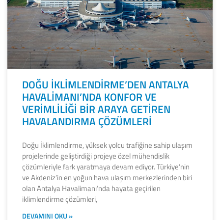
DOĞU İKLİMLENDİRME’DEN ANTALYA
HAVALİMANI’NDA KONFOR VE
VERİMLİLİĞİ BİR ARAYA GETİREN
HAVALANDIRMA ÇÖZÜMLERİ
Doğu İklimlendirme, yüksek yolcu trafiğine sahip ulaşım
projelerinde geliştirdiği projeye özel mühendislik
çözümleriyle fark yaratmaya devam ediyor. Türkiye’nin
ve Akdeniz’in en yoğun hava ulaşım merkezlerinden biri
olan Antalya Havalimanı’nda hayata geçirilen
iklimlendirme çözümleri,
DEVAMINI OKU »