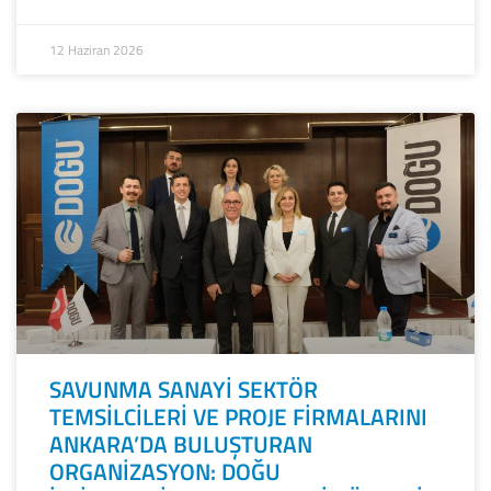
12 Haziran 2026
SAVUNMA SANAYİ SEKTÖR
TEMSİLCİLERİ VE PROJE FİRMALARINI
ANKARA’DA BULUŞTURAN
ORGANİZASYON: DOĞU