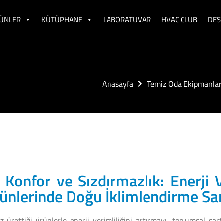
ÜNLER
KÜTÜPHANE
LABORATUVAR
HVAC CLUB
DES
Anasayfa
Temiz Oda Ekipmanlar
, Konfor ve Sızdırmazlık: Enerji
ünlerinde Doğu İklimlendirme San.
 ürettiği ürünlerle enerji verimliliğini artırmayı, toplumsal şar