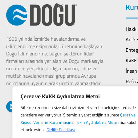
Kur
Hakkı
1999 yılında İzmir’de havalandırma ve
Ar-Ge
iklimlendirme ekipmanları üretimine başlayan
Enteg
Doğu İklimlendirme, bugün sektörün lider
KVKK 
firmaları arasında yer alan ve Doğu markasıyla
üretimini gerçekleştirdiği ekipman, cihaz ve
İnsan
mutfak havalandırması gruplarında Avrupa
Refer
normlarına uygun olarak üretim yapmaktadır.
Sürdür
Çerez ve KVKK Aydınlatma Metni
Bizde
Sitemiz üzerinden size daha iyi hizmet verebilmek için sitemizde
çerezlere yer veriyoruz. Sitemizi ziyaret ettiğiniz sürece
Çerez ve
Kişisel Verilerin Korunmasına İlişkin Aydınlatma Metni
mizi kabul
etmektesiniz.
Gizlilik Politikası