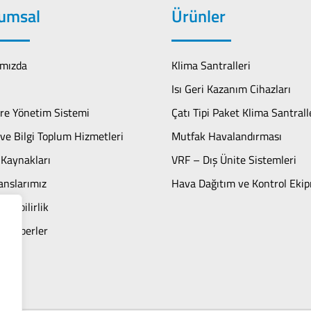
umsal
Ürünler
mızda
Klima Santralleri
Isı Geri Kazanım Cihazları
re Yönetim Sistemi
Çatı Tipi Paket Klima Santrall
ve Bilgi Toplum Hizmetleri
Mutfak Havalandırması
 Kaynakları
VRF – Dış Ünite Sistemleri
anslarımız
Hava Dağıtım ve Kontrol Ekip
ülebilirlik
n Haberler