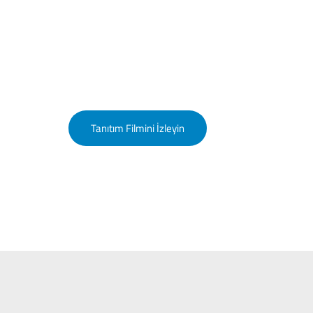
u İklimlendirme Tanıtım Filmimiz
60’dan fazla ülkede mekanların havasına hava katıyoruz.
Tanıtım Filmini İzleyin