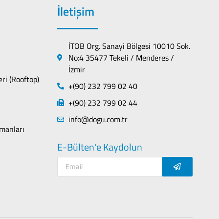
İletişim
İTOB Org. Sanayi Bölgesi 10010 Sok.
No:4 35477 Tekeli / Menderes /
İzmir
eri (Rooftop)
+(90) 232 799 02 40
+(90) 232 799 02 44
info@dogu.com.tr
manları
E-Bülten'e Kaydolun