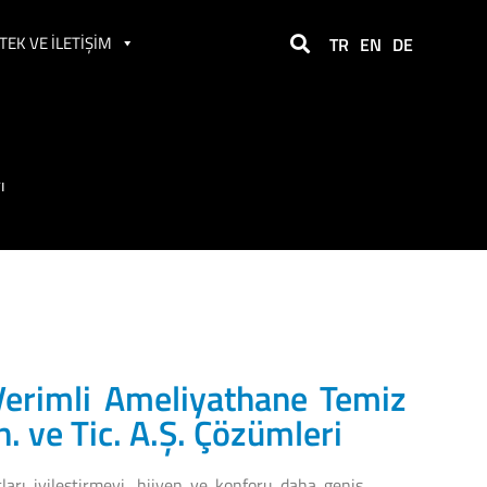
TEK VE İLETIŞIM
TR
EN
DE
ı
 Verimli Ameliyathane Temiz
 ve Tic. A.Ş. Çözümleri
tları iyileştirmeyi, hijyen ve konforu daha geniş