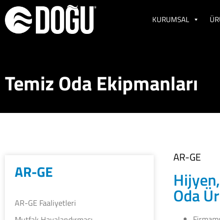
KURUMSAL
ÜR
Temiz Oda Ekipmanları
AR-GE
AR-GE
Hijyen
Oda Ür
AR-GE Faaliyetleri
Firmamız
Mutfak Havalandırması