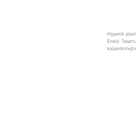
Hijyenik alan
Enerji Tasar
kazandırmıştır