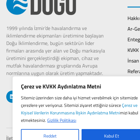
Hakkı
1999 yılında İzmir’de havalandırma ve
Ar-Ge
iklimlendirme ekipmanları üretimine başlayan
Enteg
Doğu İklimlendirme, bugün sektörün lider
KVKK 
firmaları arasında yer alan ve Doğu markasıyla
üretimini gerçekleştirdiği ekipman, cihaz ve
İnsan
mutfak havalandırması gruplarında Avrupa
Refer
normlarına uygun olarak üretim yapmaktadır.
Sürdür
Çerez ve KVKK Aydınlatma Metni
Bizde
Sitemiz üzerinden size daha iyi hizmet verebilmek için sitemizde
çerezlere yer veriyoruz. Sitemizi ziyaret ettiğiniz sürece
Çerez ve
Kişisel Verilerin Korunmasına İlişkin Aydınlatma Metni
mizi kabul
etmektesiniz.
Gizlilik Politikası
Reddet
Kabul Et
İletişim
Gizlilik Sözleşmesi
KVKK