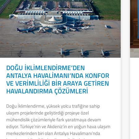
DOĞU İKLİMLENDİRME’DEN
ANTALYA HAVALİMANI’NDA KONFOR
VE VERİMLİLİĞİ BİR ARAYA GETİREN
HAVALANDIRMA ÇÖZÜMLERİ
Doğu İklimlendirme, yüksek yolcu trafiğine sahip
ulaşım projelerinde geliştirdiği projeye özel
mühendislik çözümleriyle fark yaratmaya devam
ediyor. Türkiye’nin ve Akdeniz’in en yoğun hava ulaşım
merkezlerinden biri olan Antalya Havalimanı’nda