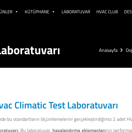
ÜNLER
KÜTÜPHANE
LABORATUVAR
HVAC CLUB
DES
Laboratuvarı
Anasayfa
Doğ
ac Climatic Test Laboratuvarı
e bu standartların ölçümlemelerini gerçekleştirdiğimiz 2 adet HV
oratuvarı
: Bu laboratuvar,
havalandırma ekipmanları
nın performan