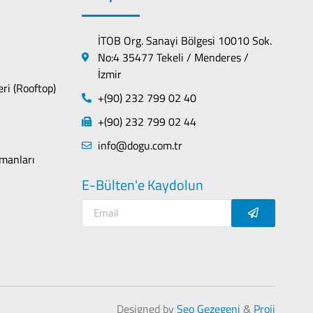
İTOB Org. Sanayi Bölgesi 10010 Sok.
No:4 35477 Tekeli / Menderes /
İzmir
eri (Rooftop)
+(90) 232 799 02 40
+(90) 232 799 02 44
info@dogu.com.tr
manları
E-Bülten'e Kaydolun
Designed by
Seo Gezegeni
&
Proji