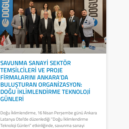
SAVUNMA SANAYİ SEKTÖR
TEMSİLCİLERİ VE PROJE
FİRMALARINI ANKARA’DA
BULUŞTURAN ORGANİZASYON:
DOĞU İKLİMLENDİRME TEKNOLOJİ
GÜNLERİ
Doğu İklimlendirme, 16 Nisan Perşembe günü Ankara
Latanya Otel’de düzenlediği “Doğu İklimlendirme
Teknoloji Günleri” etkinliğinde, savunma sanayi