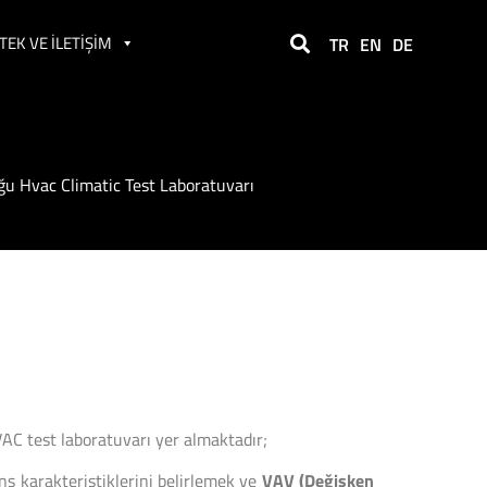
TEK VE İLETIŞIM
TR
EN
DE
u Hvac Climatic Test Laboratuvarı
AC test laboratuvarı yer almaktadır;
s karakteristiklerini belirlemek ve
VAV (Değişken