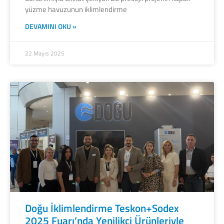
yüzme havuzunun iklimlendirme
DEVAMINI OKU »
22 Mayıs 2025
Doğu İklimlendirme Teskon+Sodex
2025 Fuarı’nda Yenilikçi Ürünleriyle