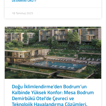
DEVAMINI OKU »
18 Temmuz 2025
Doğu İklimlendirme’den Bodrum’un
Kalbinde Yüksek Konfor: Mesa Bodrum
Demirbükü Otel’de Çevreci ve
Teknolojik Havalandırma Çözümleri.