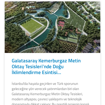
Galatasaray Kemerburgaz Metin
Oktay Tesisleri’nde Doğu
İklimlendirme Esintisi…
İstanbul’da hayata geçirilen ve Türk sporunun
geleceğine yön verecek yatırımlardan biri olan
Galatasaray Kemerburgaz Metin Oktay Tesisleri,
modern altyapısı, çevreci yaklaşımı ve teknolojik
donanımıyla dikkat çekiyor. Bu prestijli projenin kapalı