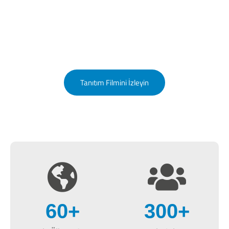
Doğu İklimlendirme Tanıtım
Filmimiz
60’dan fazla ülkede mekanların havasına hava katıyoruz.
Tanıtım Filmini İzleyin
60
+
300
+