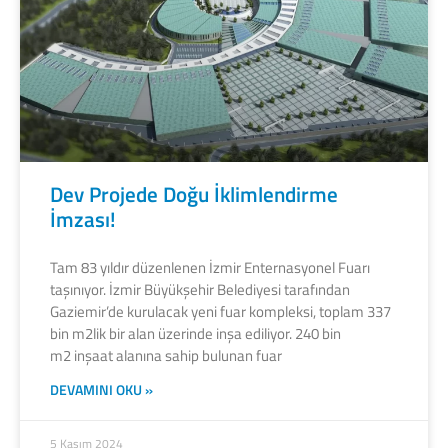
Dev Projede Doğu İklimlendirme
İmzası!
Tam 83 yıldır düzenlenen İzmir Enternasyonel Fuarı
taşınıyor. İzmir Büyükşehir Belediyesi tarafından
Gaziemir’de kurulacak yeni fuar kompleksi, toplam 337
bin m2lik bir alan üzerinde inşa ediliyor. 240 bin
m2 inşaat alanına sahip bulunan fuar
DEVAMINI OKU »
5 Kasım 2024