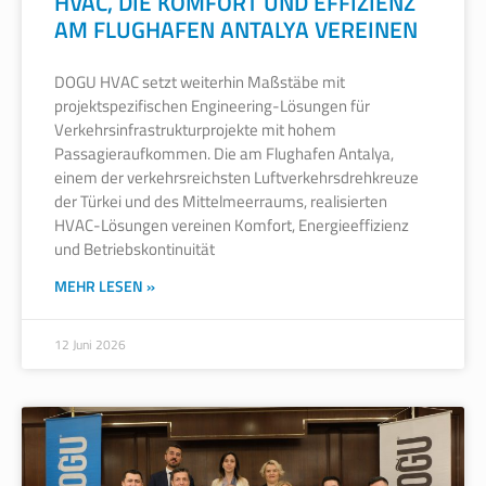
HVAC, DIE KOMFORT UND EFFIZIENZ
AM FLUGHAFEN ANTALYA VEREINEN
DOGU HVAC setzt weiterhin Maßstäbe mit
projektspezifischen Engineering-Lösungen für
Verkehrsinfrastrukturprojekte mit hohem
Passagieraufkommen. Die am Flughafen Antalya,
einem der verkehrsreichsten Luftverkehrsdrehkreuze
der Türkei und des Mittelmeerraums, realisierten
HVAC-Lösungen vereinen Komfort, Energieeffizienz
und Betriebskontinuität
MEHR LESEN »
12 Juni 2026