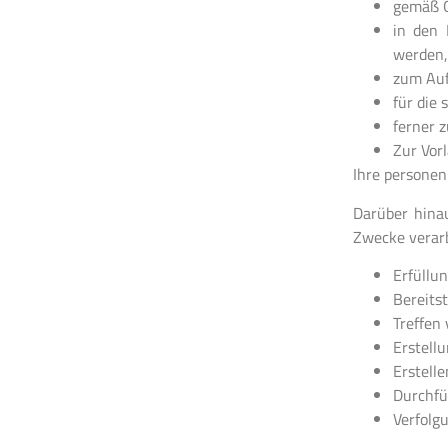
gemäß G
in den 
werden,
zum Auf
für die 
ferner 
Zur Vorl
Ihre personen
Darüber hina
Zwecke verarb
Erfüllun
Bereits
Treffen
Erstell
Erstell
Durchfü
Verfolg