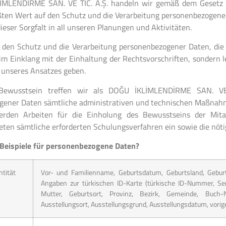
İMLENDİRME SAN. VE TİC. A.Ş. handeln wir gemäß dem Gesetz
ßten Wert auf den Schutz und die Verarbeitung personenbezogen
ieser Sorgfalt in all unseren Planungen und Aktivitäten.
den Schutz und die Verarbeitung personenbezogener Daten, die 
r im Einklang mit der Einhaltung der Rechtsvorschriften, sonder
 unseres Ansatzes geben.
Bewusstsein treffen wir als DOĞU İKLİMLENDİRME SAN. VE 
ener Daten sämtliche administrativen und technischen Maßnahme
rden Arbeiten für die Einholung des Bewusstseins der Mitar
reten sämtliche erforderten Schulungsverfahren ein sowie die nöt
 Beispiele für personenbezogene Daten?
ntität
Vor- und Familienname, Geburtsdatum, Geburtsland, Geburts
Angaben zur türkischen ID-Karte (türkische ID-Nummer, S
Mutter, Geburtsort, Provinz, Bezirk, Gemeinde, Buch-N
Ausstellungsort, Ausstellungsgrund, Ausstellungsdatum, vori