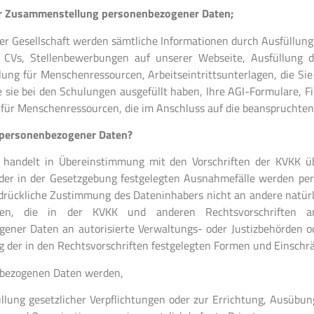
 Zusammenstellung personenbezogener Daten;
er Gesellschaft werden sämtliche Informationen durch Ausfüllung
n CVs, Stellenbewerbungen auf unserer Webseite, Ausfüllung d
lung für Menschenressourcen, Arbeitseintrittsunterlagen, die Sie 
e sie bei den Schulungen ausgefüllt haben, Ihre AGI-Formulare, 
 für Menschenressourcen, die im Anschluss auf die beanspruchte
personenbezogener Daten?
 handelt in Übereinstimmung mit den Vorschriften der KVKK ü
der in der Gesetzgebung festgelegten Ausnahmefälle werden p
rückliche Zustimmung des Dateninhabers nicht an andere natürli
len, die in der KVKK und anderen Rechtsvorschriften an
ener Daten an autorisierte Verwaltungs- oder Justizbehörden od
g der in den Rechtsvorschriften festgelegten Formen und Einschr
nbezogenen Daten werden,
üllung gesetzlicher Verpflichtungen oder zur Errichtung, Ausübu