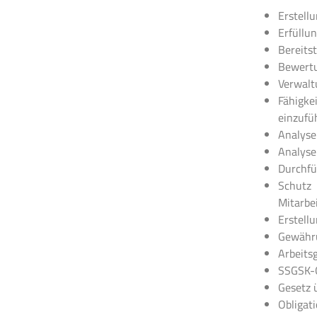
Erstell
Erfüllun
Bereits
Bewertu
Verwalt
Fähigke
einzufü
Analyse 
Analyse
Durchfü
Schutz
Mitarbe
Erstell
Gewähru
Arbeits
SSGSK-G
Gesetz 
Obligat