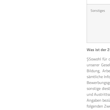
Sonstiges
Was ist der Z
ŞSowohl für d
unserer Gesel
Bildung, Arb
sämtliche Inf
Bewerbungsge
sonstige die
und Austritts
Angaben bezü
folgenden Zwe