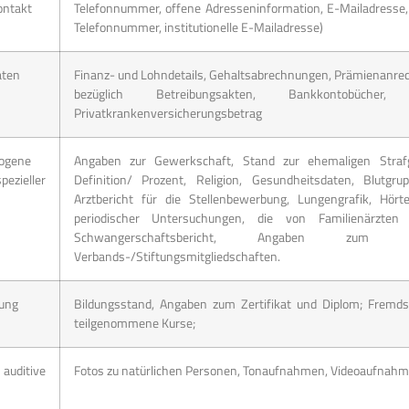
ontakt
Telefonnummer, offene Adresseninformation, E-Mailadresse, 
Telefonnummer, institutionelle E-Mailadresse)
aten
Finanz- und Lohndetails, Gehaltsabrechnungen, Prämienanre
bezüglich Betreibungsakten, Bankkontobüche
Privatkrankenversicherungsbetrag
ogene
Angaben zur Gewerkschaft, Stand zur ehemaligen Strafge
ezieller
Definition/ Prozent, Religion, Gesundheitsdaten, Blutgrup
Arztbericht für die Stellenbewerbung, Lungengrafik, Hör
periodischer Untersuchungen, die von Familienärzten 
Schwangerschaftsbericht, Angaben zum Sc
Verbands-/Stiftungsmitgliedschaften.
dung
Bildungsstand, Angaben zum Zertifikat und Diplom; Fremdsp
teilgenommene Kurse;
 auditive
Fotos zu natürlichen Personen, Tonaufnahmen, Videoaufnah