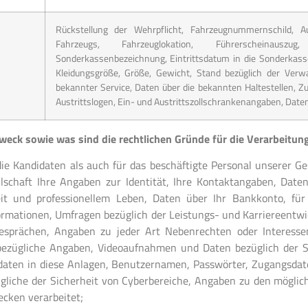
Rückstellung der Wehrpflicht, Fahrzeugnummernschild, 
Fahrzeugs, Fahrzeuglokation, Führerscheinauszu
Sonderkassenbezeichnung, Eintrittsdatum in die Sonderka
Kleidungsgröße, Größe, Gewicht, Stand bezüglich der Verw
bekannter Service, Daten über die bekannten Haltestellen, Zu
Austrittslogen, Ein- und Austrittszollschrankenangaben, Daten 
weck sowie was sind die rechtlichen Gründe für die Verarbeitu
ie Kandidaten als auch für das beschäftigte Personal unserer 
lschaft Ihre Angaben zur Identität, Ihre Kontaktangaben, Date
eit und professionellem Leben, Daten über Ihr Bankkonto, für 
ormationen, Umfragen bezüglich der Leistungs- und Karriereentwi
sprächen, Angaben zu jeder Art Nebenrechten oder Interesse
sbezügliche Angaben, Videoaufnahmen und Daten bezüglich der S
daten in diese Anlagen, Benutzernamen, Passwörter, Zugangsdate
gliche der Sicherheit von Cyberbereiche, Angaben zu den mögli
cken verarbeitet;