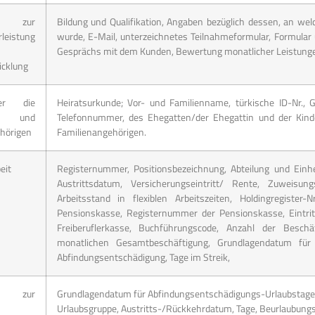
 zur
Bildung und Qualifikation, Angaben bezüglich dessen, an 
leistung
wurde, E-Mail, unterzeichnetes Teilnahmeformular, Formular 
Gesprächs mit dem Kunden, Bewertung monatlicher Leistungen 
icklung
er die
Heiratsurkunde; Vor- und Familienname, türkische ID-Nr., 
e und
Telefonnummer, des Ehegatten/der Ehegattin und der Kin
hörigen
Familienangehörigen.
eit
Registernummer, Positionsbezeichnung, Abteilung und Einheit, 
Austrittsdatum, Versicherungseintritt/ Rente, Zuweisungs-
Arbeitsstand in flexiblen Arbeitszeiten, Holdingregister-
Pensionskasse, Registernummer der Pensionskasse, Eintrit
Freiberuflerkasse, Buchführungscode, Anzahl der Beschä
monatlichen Gesamtbeschäftigung, Grundlagendatum für 
Abfindungsentschädigung, Tage im Streik,
 zur
Grundlagendatum für Abfindungsentschädigungs-Urlaubstage,
Urlaubsgruppe, Austritts-/Rückkehrdatum, Tage, Beurlaubungs