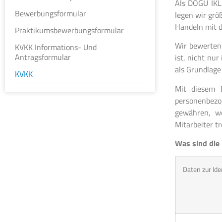
Als DOĞU İKL
Bewerbungsformular
legen wir grö
Handeln mit d
Praktikumsbewerbungsformular
Wir bewerten 
KVKK Informations- Und
Antragsformular
ist, nicht nu
als Grundlage
KVKK
Mit diesem 
personenbezog
gewähren, we
Mitarbeiter t
Was sind die
Daten zur Ide