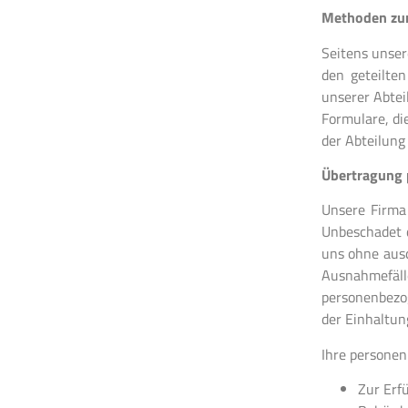
Methoden zur
Seitens unser
den geteilte
unserer Abtei
Formulare, di
der Abteilung
Übertragung 
Unsere Firma
Unbeschadet 
uns ohne ausd
Ausnahmefäl
personenbezog
der Einhaltun
Ihre persone
Zur Erf